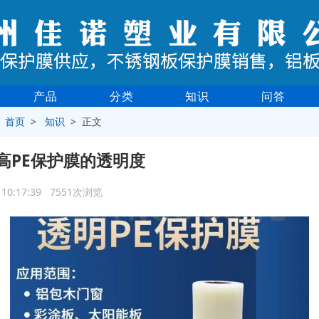
产品
分类
知识
问答
>
首页
>
知识
> 正文
高PE保护膜的透明度
0 10:17:39 7551次浏览